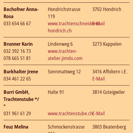
Bachofner Anna-
Hondrichstrasse
3702 Hondrich
Rosa
119
033 654 66 67
www.trachtenschneiderei-
E-Mail
hondrich.ch
Brunner Karin
Lindenweg 6
3273 Kappelen
032 392 16 73
www.trachten-
078 665 51 81
atelier.jimdo.com
Burkhalter Jrene
Sonnmattweg 12
3416 Affoltern i.E.
034 461 22 65
E-Mail
Burri GmbH,
Halte 91
3814 Gsteigwiler
Trachtenstube */
°
031 961 61 29
www.trachtenstube.ch
E-Mail
Feuz Melina
Schmockenstrasse
3803 Beatenberg