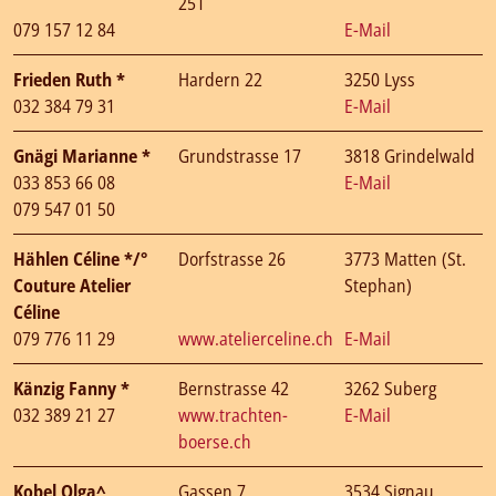
251
079 157 12 84
E-Mail
Frieden Ruth *
Hardern 22
3250 Lyss
032 384 79 31
E-Mail
Gnägi Marianne *
Grundstrasse 17
3818 Grindelwald
033 853 66 08
E-Mail
079 547 01 50
Hählen Céline */°
Dorfstrasse 26
3773 Matten (St.
Couture Atelier
Stephan)
Céline
079 776 11 29
www.atelierceline.ch
E-Mail
Känzig Fanny *
Bernstrasse 42
3262 Suberg
032 389 21 27
www.trachten-
E-Mail
boerse.ch
Kobel Olga^
Gassen 7
3534 Signau