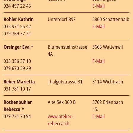
034 497 22 45
E-Mail
Kohler Kathrin
Unterdorf 89F
3860 Schattenhalb
033 971 55 42
E-Mail
079 769 37 21
Orsinger Eva *
Blumensteinstrasse
3665 Wattenwil
4A
033 356 37 10
E-Mail
079 670 39 29
Reber Marietta
Thalgutstrasse 31
3114 Wichtrach
031 781 10 17
Rothenbühler
Alte Sek 360 B
3762 Erlenbach
Rebecca *
i.S.
079 721 70 94
www.atelier-
E-Mail
rebecca.ch